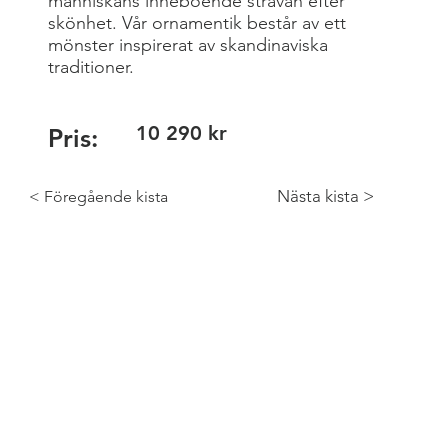
människans inneboende strävan efter
skönhet. Vår ornamentik består av ett
mönster inspirerat av skandinaviska
traditioner.
10 290 kr
Pris:
Nästa kista >
< Föregående kista