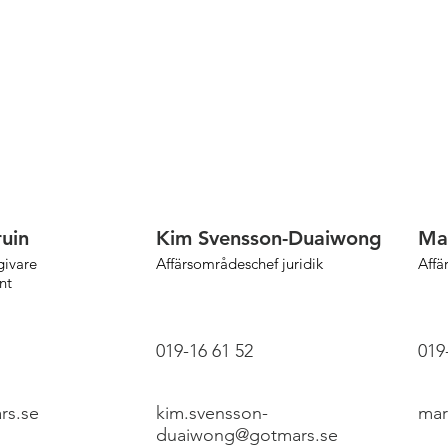
uin
Kim Svensson-Duaiwong
Ma
givare
Affärsområdeschef juridik
Affä
nt
019-16 61 52
019
rs.se
kim.svensson-
mar
duaiwong@gotmars.se