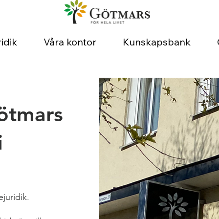
idik
Våra kontor
Kunskapsbank
ötmars
i
juridik.