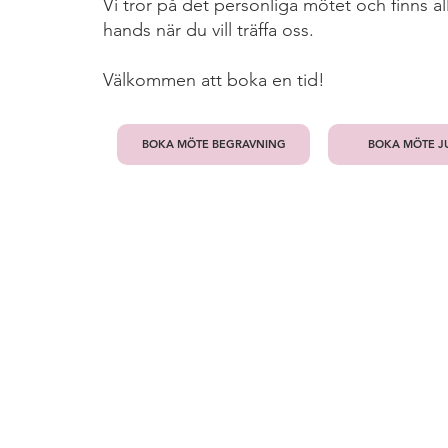
Vi tror på det personliga mötet och finns allt
hands när du vill träffa oss.
Välkommen att boka en tid!
BOKA MÖTE BEGRAVNING
BOKA MÖTE JU