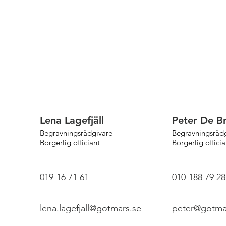
Lena Lagefjäll
Peter De Br
Begravningsrådgivare
Begravningsråd
Borgerlig officiant
Borgerlig officia
019-16 71 61
010-188 79 28
lena.lagefjall@gotmars.se
peter@gotma