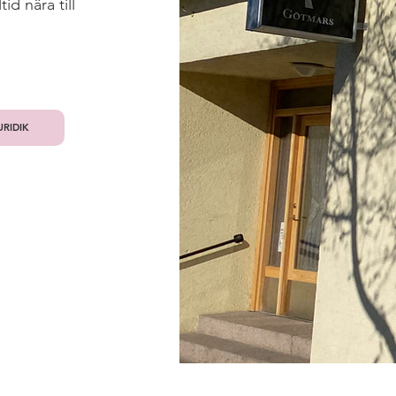
id nära till
RIDIK