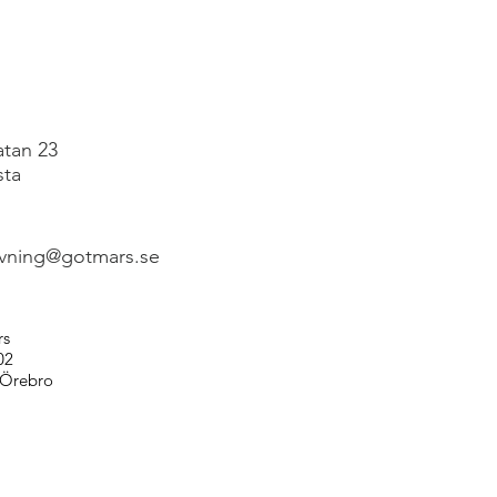
atan 23
sta
vning@gotmars.se
rs
02
 Örebro