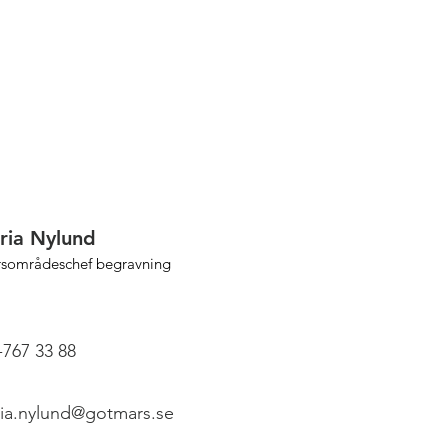
ria Nylund
rsområdeschef begravning
-767 33 88
ia.nylund@gotmars.se