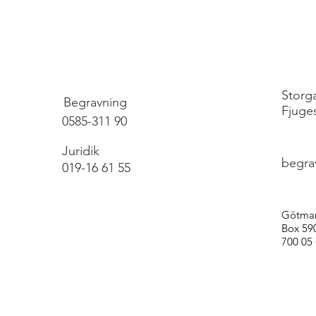
Storg
Begravning
Fjuge
0585-311 90
Juridik
begra
019-16 61 55
Götma
Box 59
700 05