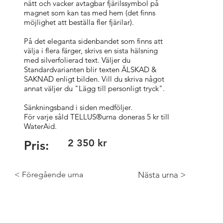
nätt och vacker avtagbar fjärilssymbol på
magnet som kan tas med hem (det finns
möjlighet att beställa fler fjärilar).
På det eleganta sidenbandet som finns att
välja i flera färger, skrivs en sista hälsning
med silverfolierad text. Väljer du
Standardvarianten blir texten ÄLSKAD &
SAKNAD enligt bilden. Vill du skriva något
annat väljer du "Lägg till personligt tryck".
Sänkningsband i siden medföljer.
För varje såld TELLUS®urna doneras 5 kr till
WaterAid.
2 350 kr
Pris:
Nästa urna >
< Föregående urna