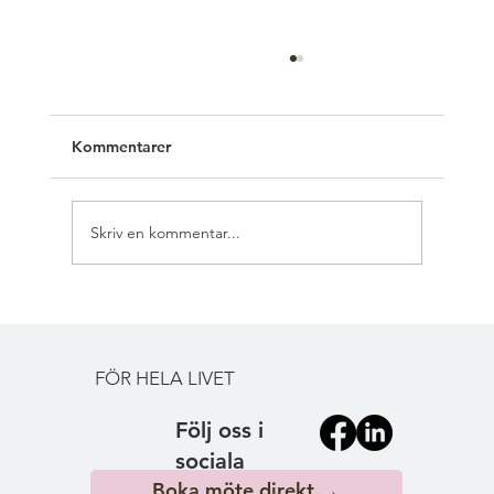
Kommentarer
Skriv en kommentar...
VANLIGA FRÅGOR OM
BOUPPTECKNING - SVAR FRÅN VÅRA
JURISTER
FÖR HELA LIVET
Följ oss i
sociala
Boka möte direkt →
medier!