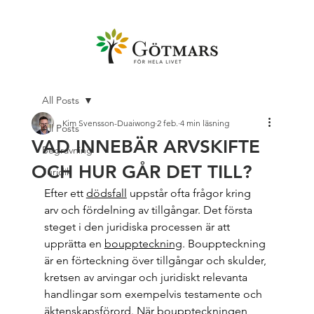
All Posts
Kim Svensson-Duaiwong
2 feb.
4 min läsning
All Posts
VAD INNEBÄR ARVSKIFTE
Begravning
OCH HUR GÅR DET TILL?
Juridik
Efter ett 
dödsfall
 uppstår ofta frågor kring 
arv och fördelning av tillgångar. Det första 
steget i den juridiska processen är att 
upprätta en 
bouppteckning
. Bouppteckning 
är en förteckning över tillgångar och skulder, 
kretsen av arvingar och juridiskt relevanta 
handlingar som exempelvis testamente och 
äktenskapsförord. När bouppteckningen 