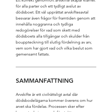
Ett korrekt genomfört arvskifte skapar klarhet 
för alla parter och ett tydligt avslut av 
dödsboet. Ett väl upprättat arvskiftesavtal 
besvarar även frågor för framtiden genom att 
innehålla noggranna och tydliga 
redogörelser för vad som skett med 
dödsboets alla tillgångar och skulder från 
bouppteckning till slutlig fördelning av arv, 
vem som har gjort vad och vilka beslut som 
gemensamt fattats.
SAMMANFATTNING
Arvskifte är ett civilrättsligt avtal där 
dödsbodelägarna kommer överens om hur 
arvet ska fördelas. Processen sker efter 