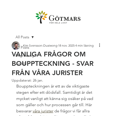
All Posts
Kim Svensson-Duaiwong
18 nov. 2025
4 min läsning
All Posts
VANLIGA FRÅGOR OM
Begravning
BOUPPTECKNING - SVAR
Juridik
FRÅN VÅRA JURISTER
Uppdaterat:
26 jan.
Bouppteckningen är ett av de viktigaste 
stegen efter ett dödsfall. Samtidigt är det 
mycket vanligt att känna sig osäker på vad 
som gäller och hur processen går till. Här 
besvarar 
våra jurister
 de frågor vi får allra 