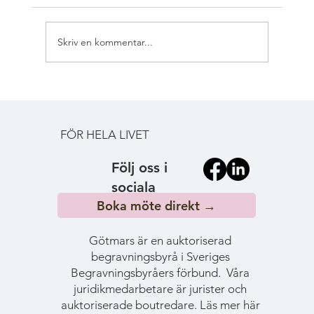
Skriv en kommentar...
SÅ PLANERAR DU EN BEGRAVNING -
FRÅN BÖRJAN TILL SLUT | GÖTMARS
FÖR HELA LIVET
Följ oss i
sociala
Boka möte direkt →
medier!
Götmars är en auktoriserad
begravningsbyrå i Sveriges
Begravningsbyråers förbund. Våra
juridikmedarbetare är jurister och
auktoriserade boutredare.
Läs mer här